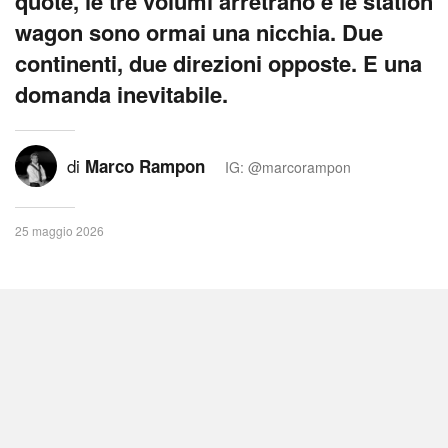
quote, le tre volumi arretrano e le station
wagon sono ormai una nicchia. Due
continenti, due direzioni opposte. E una
domanda inevitabile.
di
Marco Rampon
IG: @marcorampon
25 maggio 2026