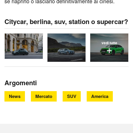
se riaprirlo o lasciarlo definitivamente ai cinesi.
Citycar, berlina, suv, station o supercar?
vedi tutte
Argomenti
News
Mercato
SUV
America