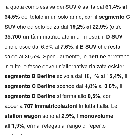
la quota complessiva dei
è salita dal
SUV
61,4% al
del totale in un solo anno, con il
64,5%
segmento C
che da solo balza dal
(oltre
SUV
19,2% al 22,9%
immatricolate in un mese), il
35.700 unità
D SUV
che cresce dal 6,9% al
, il
che resta
7,6%
B SUV
saldo al
. Specularmente, le
arretrano
30,5%
berline
in tutte le fasce dove un'alternativa rialzata esiste: il
scivola dal 18,1% al
, il
segmento B Berline
15,4%
scende dal 4,8% al
, il
segmento C Berline
3,8%
si ferma allo
, con
segmento D Berline
0,5%
appena
in tutta Italia. Le
707 immatricolazioni
sono al
, i
station wagon
2,9%
monovolume
, ormai relegati al rango di reperto
all'1,9%