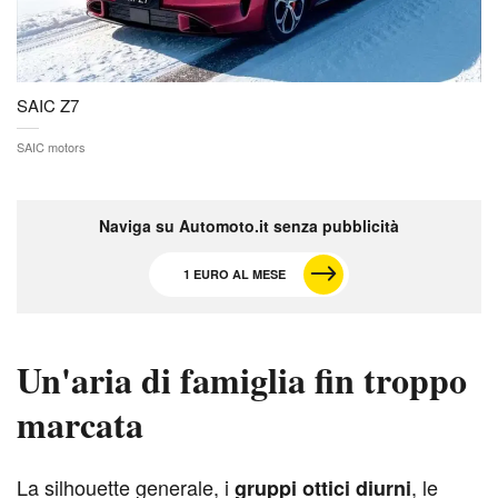
SAIC Z7
SAIC motors
Naviga su Automoto.it senza pubblicità
1 EURO AL MESE
Un'aria di famiglia fin troppo
marcata
L
a silhouette generale, i
, le
gruppi ottici diurni