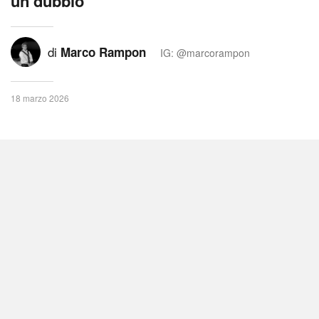
un dubbio
di
Marco Rampon
IG: @marcorampon
18 marzo 2026