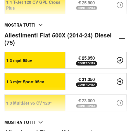
1.4 T-Jet 120 CV GPL Cross
€ 25.900
Plus
CONFRONTA
MOSTRA TUTTI
Allestimenti Fiat 500X (2014-24) Diesel
(75)
€ 25.950
1.3 mjet 95cv
CONFRONTA
€ 31.350
1.3 mjet Sport 95cv
CONFRONTA
€ 23.000
1.3 MultiJet 95 CV 120°
CONFRONTA
MOSTRA TUTTI