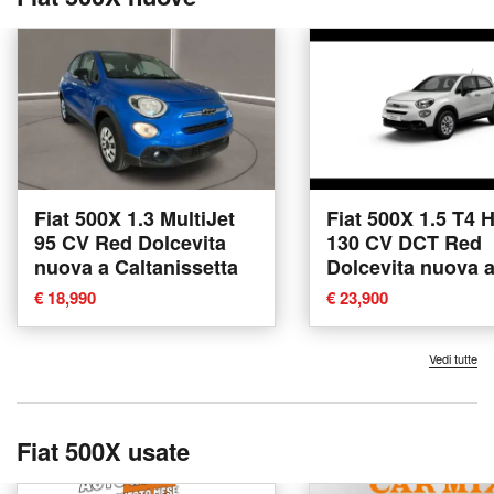
Fiat 500X 1.3 MultiJet
Fiat 500X 1.5 T4 
95 CV Red Dolcevita
130 CV DCT Red
nuova a Caltanissetta
Dolcevita nuova 
Torino
€ 18,990
€ 23,900
Vedi tutte
Fiat 500X usate