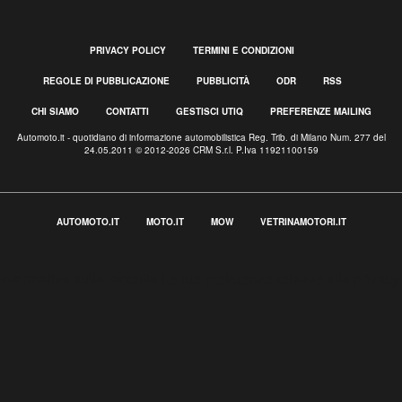
PRIVACY POLICY
TERMINI E CONDIZIONI
REGOLE DI PUBBLICAZIONE
PUBBLICITÀ
ODR
RSS
CHI SIAMO
CONTATTI
GESTISCI UTIQ
PREFERENZE MAILING
Automoto.it - quotidiano di informazione automobilistica Reg. Trib. di Milano Num. 277 del
24.05.2011 © 2012-2026 CRM S.r.l. P.Iva 11921100159
AUTOMOTO.IT
MOTO.IT
MOW
VETRINAMOTORI.IT
Informativa sulla raccolta
Le tue preferenze relative alla privacy