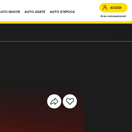
ACCEDI
AUTO NUOVE
AUTO USATE
AUTO D'EPOCA
Area concessionari