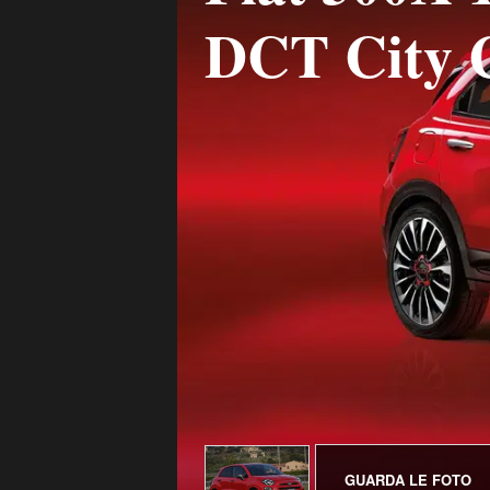
DCT City 
GUARDA LE FOTO