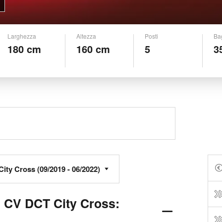
Larghezza
Altezza
Posti
Ba
180 cm
160 cm
5
3
0 CV DCT City Cross: