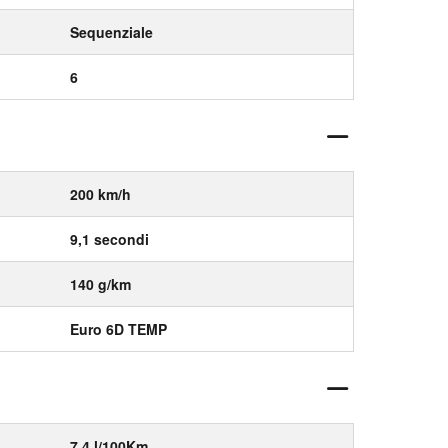
Sequenziale
6
200 km/h
9,1 secondi
140 g/km
Euro 6D TEMP
7,4 l/100Km