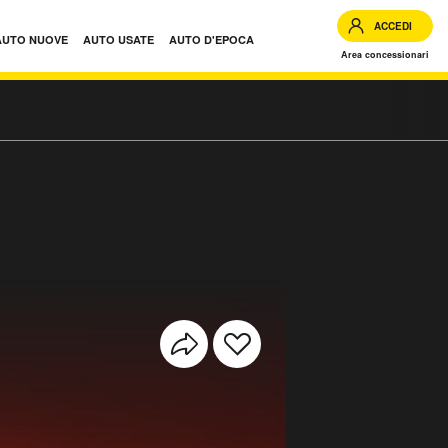
ACCEDI
AUTO NUOVE
AUTO USATE
AUTO D'EPOCA
Area concessionari