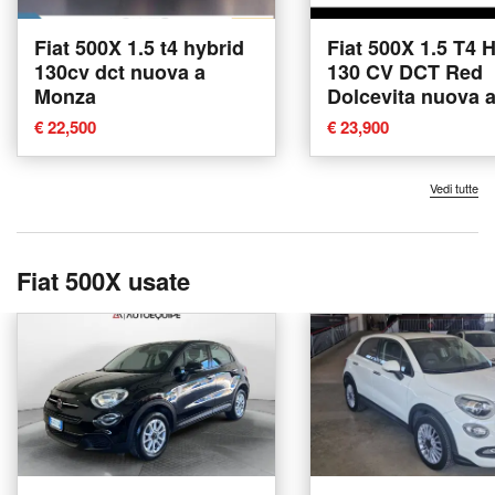
Fiat 500X 1.5 t4 hybrid
Fiat 500X 1.5 T4 
130cv dct nuova a
130 CV DCT Red
Monza
Dolcevita nuova 
Torino
€ 22,500
€ 23,900
Vedi tutte
Fiat 500X usate