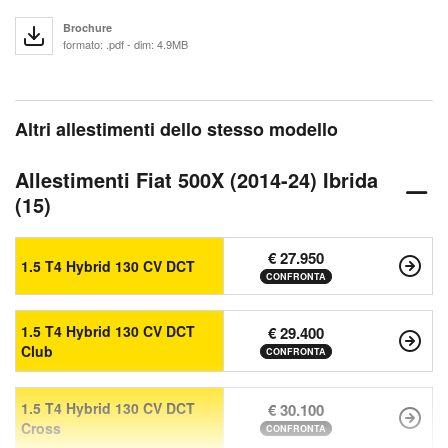
Brochure
formato: .pdf - dim: 4.9MB
Altri allestimenti dello stesso modello
Allestimenti Fiat 500X (2014-24) Ibrida
(15)
€ 27.950
1.5 T4 Hybrid 130 CV DCT
CONFRONTA
1.5 T4 Hybrid 130 CV DCT
€ 29.400
Club
CONFRONTA
1.5 T4 Hybrid 130 CV DCT
€ 30.100
Cross
CONFRONTA