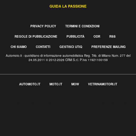
GUIDA LA PASSIONE
PRIVACY POLICY
TERMINI E CONDIZIONI
REGOLE DI PUBBLICAZIONE
PUBBLICITÀ
ODR
RSS
CHI SIAMO
CONTATTI
GESTISCI UTIQ
PREFERENZE MAILING
Automoto.it - quotidiano di informazione automobilistica Reg. Trib. di Milano Num. 277 del
24.05.2011 © 2012-2026 CRM S.r.l. P.Iva 11921100159
AUTOMOTO.IT
MOTO.IT
MOW
VETRINAMOTORI.IT
Informativa sulla raccolta
Le tue preferenze relative alla privacy