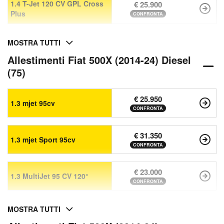
1.4 T-Jet 120 CV GPL Cross
€ 25.900
Plus
CONFRONTA
MOSTRA TUTTI
Allestimenti Fiat 500X (2014-24) Diesel
(75)
€ 25.950
1.3 mjet 95cv
CONFRONTA
€ 31.350
1.3 mjet Sport 95cv
CONFRONTA
€ 23.000
1.3 MultiJet 95 CV 120°
CONFRONTA
MOSTRA TUTTI