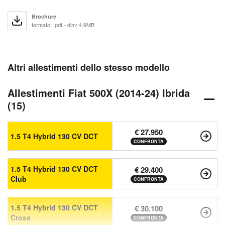
Brochure
formato: .pdf - dim: 4.9MB
Altri allestimenti dello stesso modello
Allestimenti Fiat 500X (2014-24) Ibrida
(15)
€ 27.950
1.5 T4 Hybrid 130 CV DCT
CONFRONTA
1.5 T4 Hybrid 130 CV DCT
€ 29.400
Club
CONFRONTA
1.5 T4 Hybrid 130 CV DCT
€ 30.100
Cross
CONFRONTA