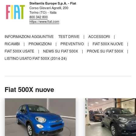
Stellantis Europe S.p.A. - Fiat
Corso Giovani Agnelli, 200
Torino (TO) - Italia
800 342 800
https://www.fiat.com
INFORMAZIONI AGGIUNTIVE
TEST DRIVE
|
ACCESSORI
|
RICAMBI
|
PROMOZIONI
|
PREVENTIVO
|
FIAT 500X NUOVE
|
FIAT 500X USATE
|
NEWS SU FIAT 500X
|
PROVE SU FIAT 500X
|
LISTINO USATO FIAT 500X (2014-24)
Fiat 500X nuove