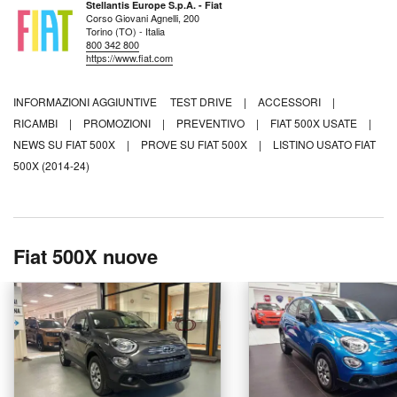
Stellantis Europe S.p.A. - Fiat
Corso Giovani Agnelli, 200
Torino (TO) - Italia
800 342 800
https://www.fiat.com
INFORMAZIONI AGGIUNTIVE
TEST DRIVE
|
ACCESSORI
|
RICAMBI
|
PROMOZIONI
|
PREVENTIVO
|
FIAT 500X USATE
|
NEWS SU FIAT 500X
|
PROVE SU FIAT 500X
|
LISTINO USATO FIAT
500X (2014-24)
Fiat 500X nuove