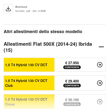
Brochure
formato: .pdf - dim: 4.9MB
Altri allestimenti dello stesso modello
Allestimenti Fiat 500X (2014-24) Ibrida
(15)
€ 27.950
1.5 T4 Hybrid 130 CV DCT
CONFRONTA
1.5 T4 Hybrid 130 CV DCT
€ 29.400
Club
CONFRONTA
1.5 T4 Hybrid 130 CV DCT
€ 30.100
Cross
CONFRONTA