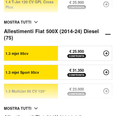
1.4 T-Jet 120 CV GPL Cross
€ 25.900
Plus
CONFRONTA
MOSTRA TUTTI
Allestimenti Fiat 500X (2014-24) Diesel
(75)
€ 25.950
1.3 mjet 95cv
CONFRONTA
€ 31.350
1.3 mjet Sport 95cv
CONFRONTA
€ 23.000
1.3 MultiJet 95 CV 120°
CONFRONTA
MOSTRA TUTTI