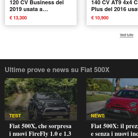
120 CV Business del
140 CV AT9 4x4 C
2019 usata a
Plus del 2016 usa
Massarosa
Massarosa
€ 13,300
€ 10,900
Vedi tutte
Ultime prove e news su Fiat 500X
TEST
NEWS
Fiat 500X, che sorpresa
Fiat 500X: il pre
i nuovi FireFly 1.0 e 1.3
e senza i nuovi in