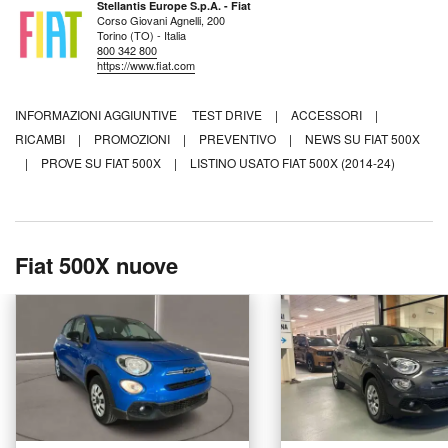
Stellantis Europe S.p.A. - Fiat
Corso Giovani Agnelli, 200
Torino (TO) - Italia
800 342 800
https://www.fiat.com
INFORMAZIONI AGGIUNTIVE
TEST DRIVE
|
ACCESSORI
|
RICAMBI
|
PROMOZIONI
|
PREVENTIVO
|
NEWS SU FIAT 500X
|
PROVE SU FIAT 500X
|
LISTINO USATO FIAT 500X (2014-24)
Fiat 500X nuove