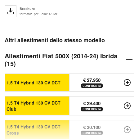
Brochure
formato: .pdf - dim: 4.9MB
Altri allestimenti dello stesso modello
Allestimenti Fiat 500X (2014-24) Ibrida
(15)
€ 27.950
1.5 T4 Hybrid 130 CV DCT
CONFRONTA
1.5 T4 Hybrid 130 CV DCT
€ 29.400
Club
CONFRONTA
1.5 T4 Hybrid 130 CV DCT
€ 30.100
Cross
CONFRONTA