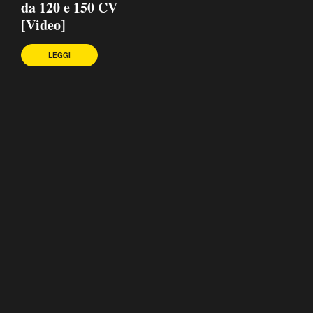
da 120 e 150 CV
[Video]
LEGGI
GUIDA LA PASSIONE
PRIVACY POLICY
TERMINI E CONDIZIONI
REGOLE DI PUBBLICAZIONE
PUBBLICITÀ
ODR
RSS
CHI SIAMO
CONTATTI
GESTISCI UTIQ
PREFERENZE MAILING