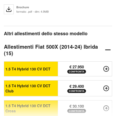
Brochure
formato: .pdf - dim: 4.9MB
Altri allestimenti dello stesso modello
Allestimenti Fiat 500X (2014-24) Ibrida
(15)
€ 27.950
1.5 T4 Hybrid 130 CV DCT
CONFRONTA
1.5 T4 Hybrid 130 CV DCT
€ 29.400
Club
CONFRONTA
1.5 T4 Hybrid 130 CV DCT
€ 30.100
Cross
CONFRONTA