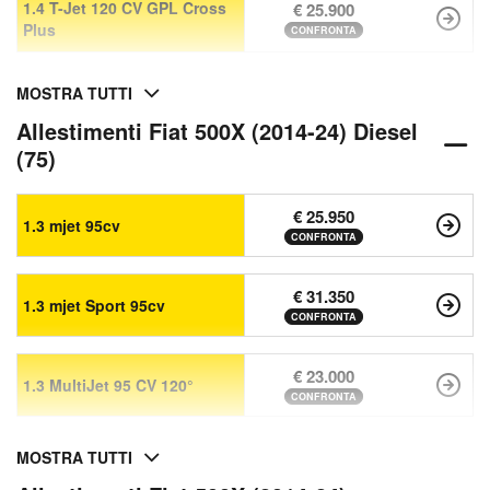
1.4 T-Jet 120 CV GPL Cross
€ 25.900
Plus
CONFRONTA
MOSTRA TUTTI
Allestimenti Fiat 500X (2014-24) Diesel
(75)
€ 25.950
1.3 mjet 95cv
CONFRONTA
€ 31.350
1.3 mjet Sport 95cv
CONFRONTA
€ 23.000
1.3 MultiJet 95 CV 120°
CONFRONTA
MOSTRA TUTTI