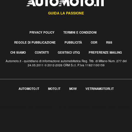
GUIDA LA PASSIONE
PRIVACY POLICY
TERMINI E CONDIZIONI
REGOLE DI PUBBLICAZIONE
PUBBLICITÀ
ODR
RSS
CHI SIAMO
CONTATTI
GESTISCI UTIQ
PREFERENZE MAILING
Automoto.it - quotidiano di informazione automobilistica Reg. Trib. di Milano Num. 277 del
24.05.2011 © 2012-2026 CRM S.r.l. P.Iva 11921100159
AUTOMOTO.IT
MOTO.IT
MOW
VETRINAMOTORI.IT
Informativa sulla raccolta
Le tue preferenze relative alla privacy