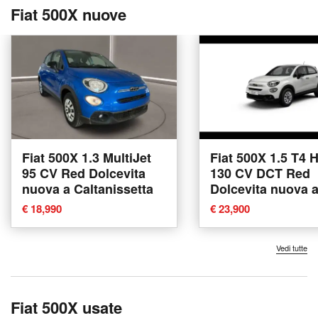
Fiat 500X nuove
Fiat 500X 1.3 MultiJet
Fiat 500X 1.5 T4 
95 CV Red Dolcevita
130 CV DCT Red
nuova a Caltanissetta
Dolcevita nuova 
Torino
€ 18,990
€ 23,900
Vedi tutte
Fiat 500X usate