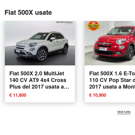
Fiat 500X usate
Fiat 500X 2.0 MultiJet
Fiat 500X 1.6 E-T
140 CV AT9 4x4 Cross
110 CV Pop Star 
Plus del 2017 usata a
2017 usata a Mon
Piove di Sacco
in Valtellina
€ 11,800
€ 10,900
Vedi tutte