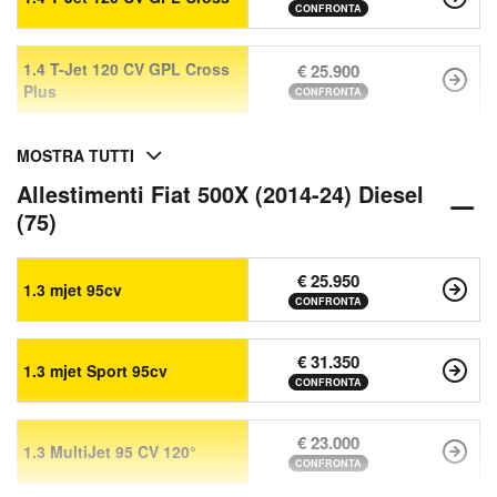
CONFRONTA
1.4 T-Jet 120 CV GPL Cross
€ 25.900
Plus
CONFRONTA
MOSTRA TUTTI
Allestimenti Fiat 500X (2014-24) Diesel
(75)
€ 25.950
1.3 mjet 95cv
CONFRONTA
€ 31.350
1.3 mjet Sport 95cv
CONFRONTA
€ 23.000
1.3 MultiJet 95 CV 120°
CONFRONTA