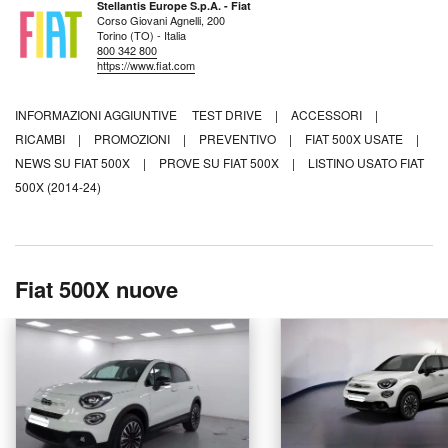
Stellantis Europe S.p.A. - Fiat
Corso Giovani Agnelli, 200
Torino (TO) - Italia
800 342 800
https://www.fiat.com
INFORMAZIONI AGGIUNTIVE
TEST DRIVE
|
ACCESSORI
|
RICAMBI
|
PROMOZIONI
|
PREVENTIVO
|
FIAT 500X USATE
|
NEWS SU FIAT 500X
|
PROVE SU FIAT 500X
|
LISTINO USATO FIAT
500X (2014-24)
Fiat 500X nuove