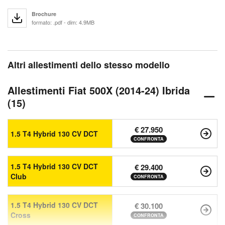
Brochure
formato: .pdf - dim: 4.9MB
Altri allestimenti dello stesso modello
Allestimenti Fiat 500X (2014-24) Ibrida
(15)
€ 27.950
1.5 T4 Hybrid 130 CV DCT
CONFRONTA
1.5 T4 Hybrid 130 CV DCT
€ 29.400
Club
CONFRONTA
1.5 T4 Hybrid 130 CV DCT
€ 30.100
Cross
CONFRONTA