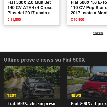
Fiat 500X 2.0 MultiJet
Fiat 500X 1.6 E-T
140 CV AT9 4x4 Cross
110 CV Pop Star 
Plus del 2017 usata a
2017 usata a Mon
Piove di Sacco
in Valtellina
€ 11,800
€ 10,900
Vedi tutte
Ultime prove e news su Fiat 500X
TEST
NEWS
Fiat 500X, che sorpresa
Fiat 500X: il pre