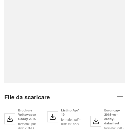
File da scaricare
Brochure
Listino Apr'
Euroncap-
Volkswagen
19
2015-vw-
Caddy 2015
caddy-
formato: .pdf -
datasheet
formato: .pdf -
dim: 1015KB
dim: 7.7MB
formato: .pdf -