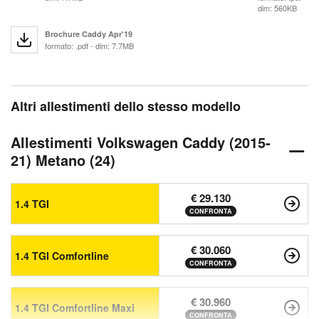
dim: 560KB
Brochure Caddy Apr'19
formato: .pdf - dim: 7.7MB
Altri allestimenti dello stesso modello
Allestimenti Volkswagen Caddy (2015-
21) Metano (24)
€ 29.130
1.4 TGI
CONFRONTA
€ 30.060
1.4 TGI Comfortline
CONFRONTA
€ 30.960
1.4 TGI Comfortline Maxi
CONFRONTA