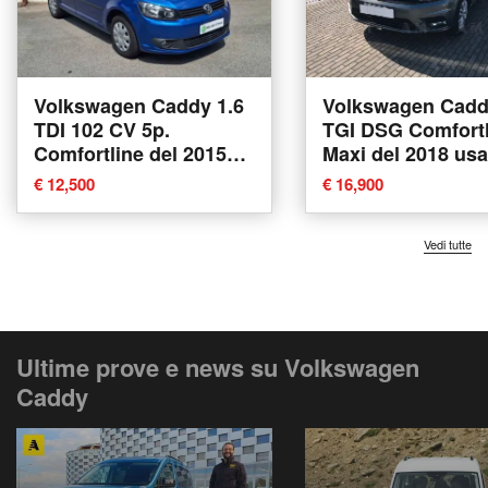
Volkswagen Caddy 1.6
Volkswagen Cadd
TDI 102 CV 5p.
TGI DSG Comfortl
Comfortline del 2015
Maxi del 2018 usa
usata a Feltre
Villorba
€ 12,500
€ 16,900
Vedi tutte
Ultime prove e news su Volkswagen
Caddy