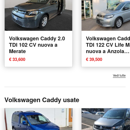
Volkswagen Caddy 2.0
Volkswagen Cadd
TDI 102 CV nuova a
TDI 122 CV Life M
Merate
nuova a Anzola
dell'Emilia
€ 33,600
€ 39,500
Vedi tutte
Volkswagen Caddy usate