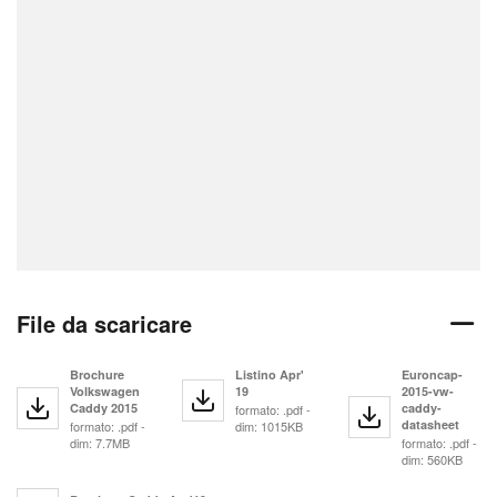
File da scaricare
Brochure
Listino Apr'
Euroncap-
Volkswagen
19
2015-vw-
Caddy 2015
caddy-
formato: .pdf -
datasheet
formato: .pdf -
dim: 1015KB
dim: 7.7MB
formato: .pdf -
dim: 560KB