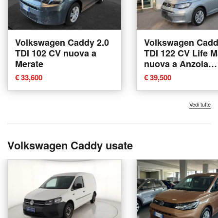
Volkswagen Caddy 2.0
Volkswagen Cadd
TDI 102 CV nuova a
TDI 122 CV Life M
Merate
nuova a Anzola
dell'Emilia
€ 33,600
€ 39,500
Vedi tutte
Volkswagen Caddy usate