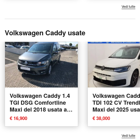
Vedi tutte
Volkswagen Caddy usate
Volkswagen Caddy 1.4
Volkswagen Cadd
TGI DSG Comfortline
TDI 102 CV Trend
Maxi del 2018 usata a
Maxi del 2025 usa
Villorba
Massarosa
€ 16,900
€ 38,000
Vedi tutte