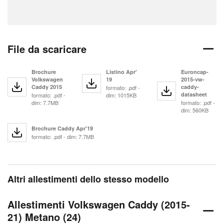
File da scaricare
Brochure
Listino Apr'
Euroncap-
Volkswagen
19
2015-vw-
Caddy 2015
caddy-
formato: .pdf -
datasheet
formato: .pdf -
dim: 1015KB
dim: 7.7MB
formato: .pdf -
dim: 560KB
Brochure Caddy Apr'19
formato: .pdf - dim: 7.7MB
Altri allestimenti dello stesso modello
Allestimenti Volkswagen Caddy (2015-
21) Metano (24)