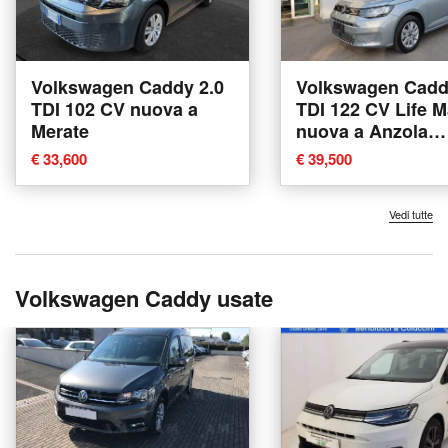
Volkswagen Caddy 2.0
Volkswagen Cadd
TDI 102 CV nuova a
TDI 122 CV Life M
Merate
nuova a Anzola
dell'Emilia
€ 33,600
€ 39,500
Vedi tutte
Volkswagen Caddy usate