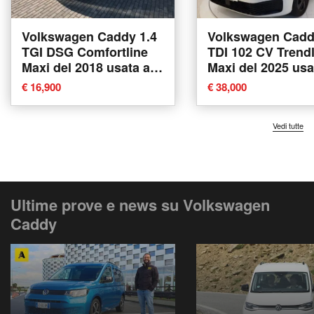
Volkswagen Caddy 1.4
Volkswagen Cadd
TGI DSG Comfortline
TDI 102 CV Trend
Maxi del 2018 usata a
Maxi del 2025 usa
Villorba
Massarosa
€ 16,900
€ 38,000
Vedi tutte
Ultime prove e news su Volkswagen
Caddy