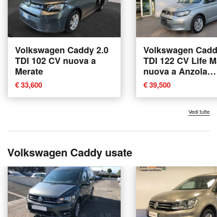
Volkswagen Caddy 2.0
Volkswagen Cadd
TDI 102 CV nuova a
TDI 122 CV Life M
Merate
nuova a Anzola
dell'Emilia
€ 33,600
€ 39,500
Vedi tutte
Volkswagen Caddy usate