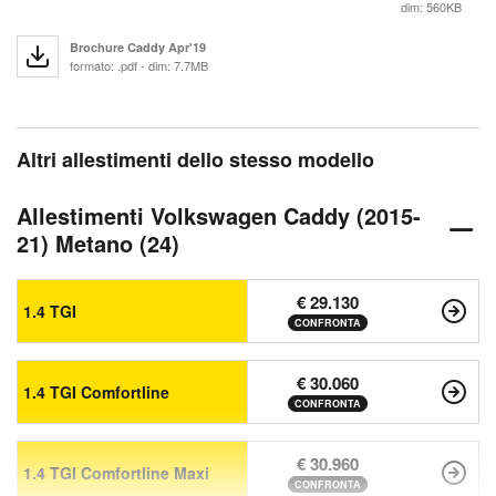
dim: 560KB
Brochure Caddy Apr'19
formato: .pdf - dim: 7.7MB
Altri allestimenti dello stesso modello
Allestimenti Volkswagen Caddy (2015-
21) Metano (24)
€ 29.130
1.4 TGI
CONFRONTA
€ 30.060
1.4 TGI Comfortline
CONFRONTA
€ 30.960
1.4 TGI Comfortline Maxi
CONFRONTA