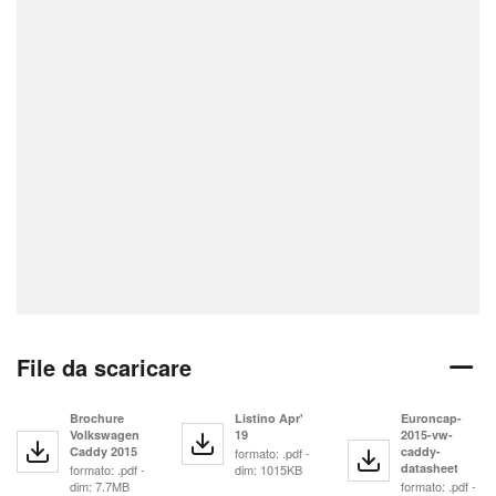
File da scaricare
Brochure
Listino Apr'
Euroncap-
Volkswagen
19
2015-vw-
Caddy 2015
caddy-
formato: .pdf -
datasheet
formato: .pdf -
dim: 1015KB
dim: 7.7MB
formato: .pdf -