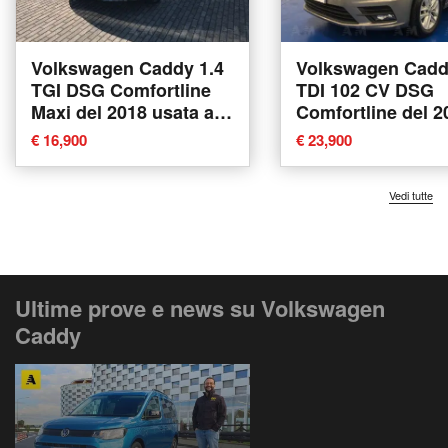
Volkswagen Caddy 1.4
Volkswagen Cadd
TGI DSG Comfortline
TDI 102 CV DSG
Maxi del 2018 usata a
Comfortline del 2
Villorba
usata a Sassari
€ 16,900
€ 23,900
Vedi tutte
Ultime prove e news su Volkswagen
Caddy