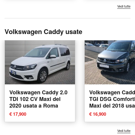
Vedi tutte
Volkswagen Caddy usate
Volkswagen Caddy 2.0
Volkswagen Cadd
TDI 102 CV Maxi del
TGI DSG Comfortl
2020 usata a Roma
Maxi del 2018 usa
Villorba
€ 17,900
€ 16,900
Vedi tutte