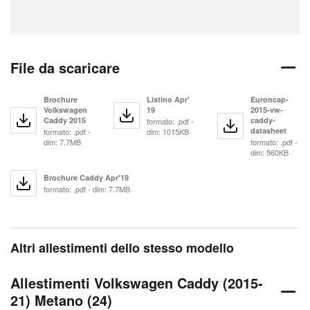
File da scaricare
Brochure
Listino Apr'
Euroncap-
Volkswagen
19
2015-vw-
Caddy 2015
caddy-
formato: .pdf -
datasheet
formato: .pdf -
dim: 1015KB
dim: 7.7MB
formato: .pdf -
dim: 560KB
Brochure Caddy Apr'19
formato: .pdf - dim: 7.7MB
Altri allestimenti dello stesso modello
Allestimenti Volkswagen Caddy (2015-
21) Metano (24)