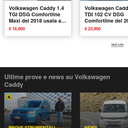
Volkswagen Caddy 1.4
Volkswagen Cadd
TGI DSG Comfortline
TDI 102 CV DSG
Maxi del 2018 usata a
Comfortline del 2
Villorba
usata a Sassari
€ 16,900
€ 23,900
Vedi tutte
Ultime prove e news su Volkswagen
Caddy
PROVE STRUMENTALI
NEWS