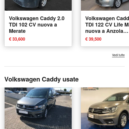
Volkswagen Caddy 2.0
Volkswagen Cadd
TDI 102 CV nuova a
TDI 122 CV Life M
Merate
nuova a Anzola
dell'Emilia
€ 33,600
€ 39,500
Vedi tutte
Volkswagen Caddy usate