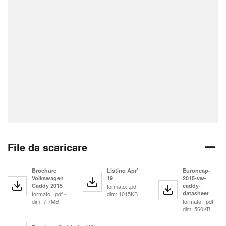
File da scaricare
Brochure
Listino Apr'
Euroncap-
Volkswagen
19
2015-vw-
Caddy 2015
caddy-
formato: .pdf -
datasheet
formato: .pdf -
dim: 1015KB
dim: 7.7MB
formato: .pdf -
dim: 560KB