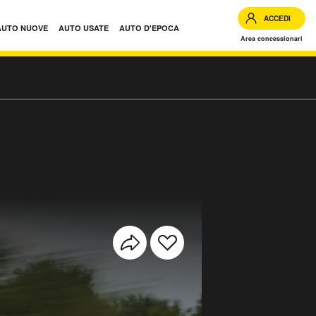
ACCEDI
AUTO NUOVE
AUTO USATE
AUTO D'EPOCA
Area concessionari