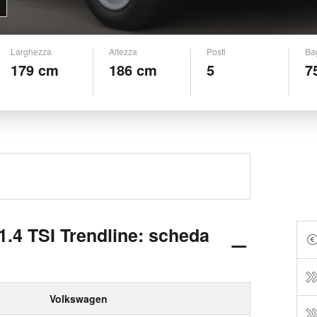
Larghezza
Altezza
Posti
Ba
179 cm
186 cm
5
7
.4 TSI Trendline: scheda
Volkswagen