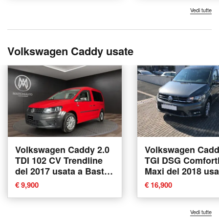
Vedi tutte
Volkswagen Caddy usate
Volkswagen Caddy 2.0
Volkswagen Cadd
TDI 102 CV Trendline
TGI DSG Comfortl
del 2017 usata a Bastia
Maxi del 2018 usa
Umbra
Villorba
€ 9,900
€ 16,900
Vedi tutte