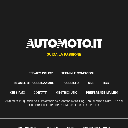
GUIDA LA PASSIONE
PRIVACY POLICY
TERMINI E CONDIZIONI
REGOLE DI PUBBLICAZIONE
PUBBLICITÀ
ODR
RSS
CHI SIAMO
CONTATTI
GESTISCI UTIQ
PREFERENZE MAILING
Automoto.it - quotidiano di informazione automobilistica Reg. Trib. di Milano Num. 277 del
24.05.2011 © 2012-2026 CRM S.r.l. P.Iva 11921100159
AUTOMOTO.IT
MOTO.IT
MOW
VETRINAMOTORI.IT