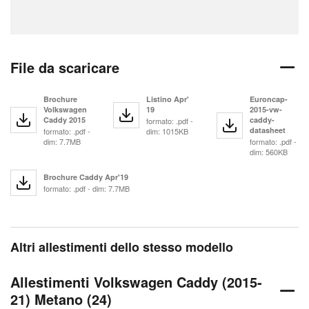
File da scaricare
Brochure
Listino Apr'
Euroncap-
Volkswagen
19
2015-vw-
Caddy 2015
caddy-
formato: .pdf -
datasheet
formato: .pdf -
dim: 1015KB
dim: 7.7MB
formato: .pdf -
dim: 560KB
Brochure Caddy Apr'19
formato: .pdf - dim: 7.7MB
Altri allestimenti dello stesso modello
Allestimenti Volkswagen Caddy (2015-
21) Metano (24)