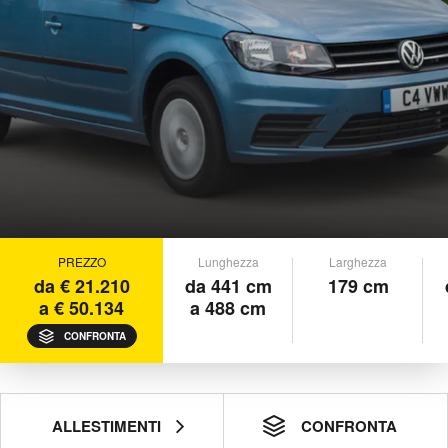
PREZZO
Lunghezza
Larghezza
da € 21.210
da 441 cm
179 cm
a € 50.134
a 488 cm
CONFRONTA
ALLESTIMENTI
CONFRONTA