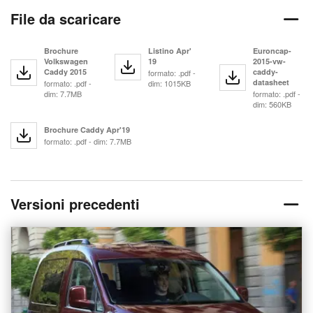
File da scaricare
Brochure
Listino Apr'
Euroncap-
Volkswagen
19
2015-vw-
Caddy 2015
caddy-
formato: .pdf -
datasheet
formato: .pdf -
dim: 1015KB
dim: 7.7MB
formato: .pdf -
dim: 560KB
Brochure Caddy Apr'19
formato: .pdf - dim: 7.7MB
Versioni precedenti