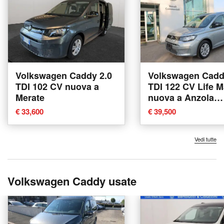
Volkswagen Caddy 2.0
Volkswagen Cadd
TDI 102 CV nuova a
TDI 122 CV Life M
Merate
nuova a Anzola
dell'Emilia
€ 33,600
€ 39,500
Vedi tutte
Volkswagen Caddy usate