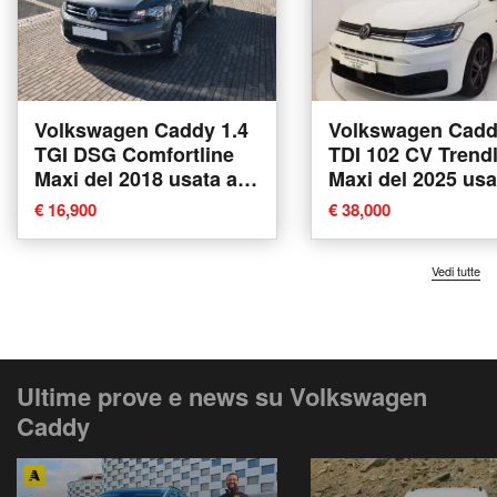
Volkswagen Caddy 1.4
Volkswagen Cadd
TGI DSG Comfortline
TDI 102 CV Trend
Maxi del 2018 usata a
Maxi del 2025 usa
Villorba
Massarosa
€ 16,900
€ 38,000
Vedi tutte
Ultime prove e news su Volkswagen
Caddy