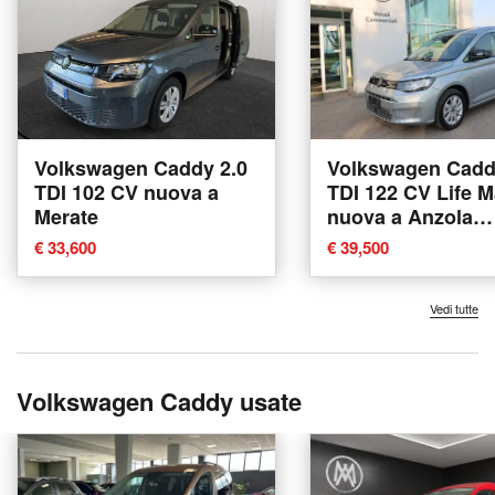
Volkswagen Caddy 2.0
Volkswagen Cadd
TDI 102 CV nuova a
TDI 122 CV Life M
Merate
nuova a Anzola
dell'Emilia
€ 33,600
€ 39,500
Vedi tutte
Volkswagen Caddy usate