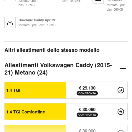
formato: .pdf -
dim: 1015KB
dim: 7.7MB
formato: .pdf -
dim: 560KB
Brochure Caddy Apr'19
formato: .pdf - dim: 7.7MB
Altri allestimenti dello stesso modello
Allestimenti Volkswagen Caddy (2015-
21) Metano (24)
€ 29.130
1.4 TGI
CONFRONTA
€ 30.060
1.4 TGI Comfortline
CONFRONTA
€ 30.960