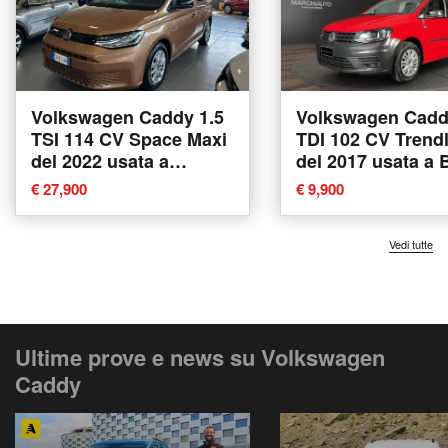
Volkswagen Caddy 1.5
Volkswagen Cadd
TSI 114 CV Space Maxi
TDI 102 CV Trend
del 2022 usata a
del 2017 usata a 
Piacenza
Umbra
€ 27,900
€ 9,900
Vedi tutte
Ultime prove e news su Volkswagen
Caddy