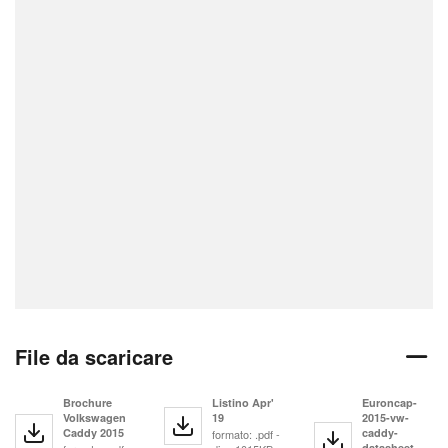
File da scaricare
Brochure
Listino Apr'
Euroncap-
Volkswagen
19
2015-vw-
Caddy 2015
caddy-
formato: .pdf -
datasheet