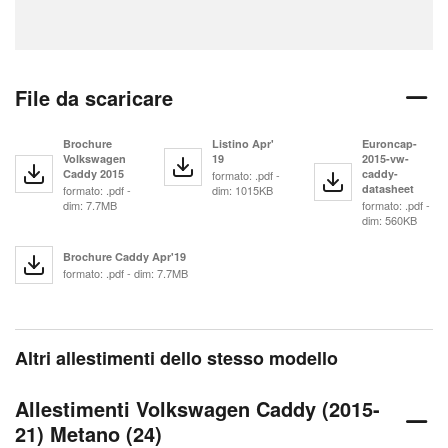
File da scaricare
Brochure
Listino Apr'
Euroncap-
Volkswagen
19
2015-vw-
Caddy 2015
caddy-
formato: .pdf -
datasheet
formato: .pdf -
dim: 1015KB
dim: 7.7MB
formato: .pdf -
dim: 560KB
Brochure Caddy Apr'19
formato: .pdf - dim: 7.7MB
Altri allestimenti dello stesso modello
Allestimenti Volkswagen Caddy (2015-
21) Metano (24)