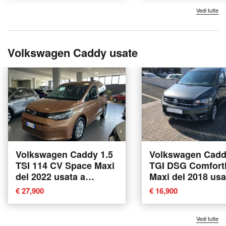
Vedi tutte
Volkswagen Caddy usate
Volkswagen Caddy 1.5
Volkswagen Cadd
TSI 114 CV Space Maxi
TGI DSG Comfortl
del 2022 usata a
Maxi del 2018 usa
Piacenza
Villorba
€ 27,900
€ 16,900
Vedi tutte