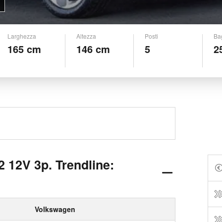
Larghezza
Altezza
Posti
Ba
165 cm
146 cm
5
2
 12V 3p. Trendline:
Volkswagen