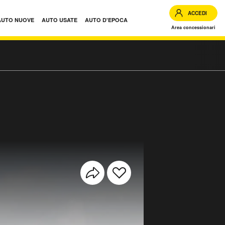
ACCEDI
AUTO NUOVE
AUTO USATE
AUTO D'EPOCA
Area concessionari