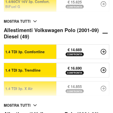
1.4/80CV 16V 3p. Comfort.
€ 15.625
BiFuel G
CONFRONTA
MOSTRA TUTTI
Allestimenti Volkswagen Polo (2001-09)
Diesel (49)
€ 14.669
1.4 TDI 3p. Comfortline
CONFRONTA
€ 16.690
1.4 TDI 3p. Trendline
CONFRONTA
€ 14.855
1.4 TDI 3p. X Air
CONFRONTA
MOSTRA TUTTI