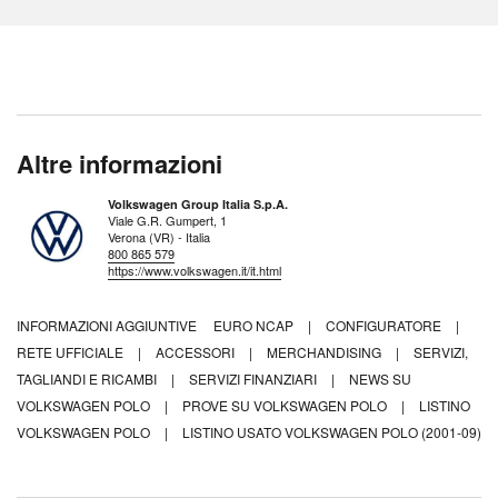
Altre informazioni
Volkswagen Group Italia S.p.A.
Viale G.R. Gumpert, 1
Verona (VR) - Italia
800 865 579
https://www.volkswagen.it/it.html
INFORMAZIONI AGGIUNTIVE
EURO NCAP
|
CONFIGURATORE
|
RETE UFFICIALE
|
ACCESSORI
|
MERCHANDISING
|
SERVIZI,
TAGLIANDI E RICAMBI
|
SERVIZI FINANZIARI
|
NEWS SU
VOLKSWAGEN POLO
|
PROVE SU VOLKSWAGEN POLO
|
LISTINO
VOLKSWAGEN POLO
|
LISTINO USATO VOLKSWAGEN POLO (2001-09)