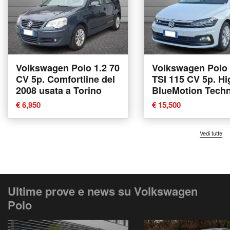
Volkswagen Polo 1.2 70
Volkswagen Polo 
CV 5p. Comfortline del
TSI 115 CV 5p. Hi
2008 usata a Torino
BlueMotion Tech
del 2019 usata a 
€ 6,950
€ 15,500
Vedi tutte
Ultime prove e news su Volkswagen
Polo