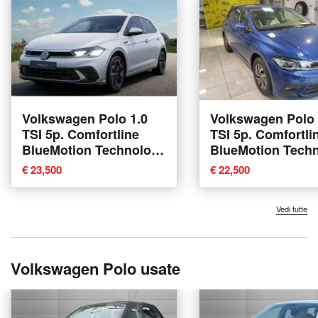
Volkswagen Polo 1.0
Volkswagen Polo 
TSI 5p. Comfortline
TSI 5p. Comfortli
BlueMotion Technology
BlueMotion Tech
nuova a Pratola Serra
nuova a Pratola S
€ 23,500
€ 22,500
Vedi tutte
Volkswagen Polo usate