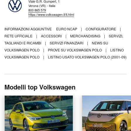
Viale G.R. Gumpert, 1
Verona (VR) - Italia
800 865 579
https://www.volkswagen.it/it.html
INFORMAZIONI AGGIUNTIVE
EURO NCAP
|
CONFIGURATORE
|
RETE UFFICIALE
|
ACCESSORI
|
MERCHANDISING
|
SERVIZI,
TAGLIANDI E RICAMBI
|
SERVIZI FINANZIARI
|
NEWS SU
VOLKSWAGEN POLO
|
PROVE SU VOLKSWAGEN POLO
|
LISTINO
VOLKSWAGEN POLO
|
LISTINO USATO VOLKSWAGEN POLO (2001-09)
Modelli top Volkswagen