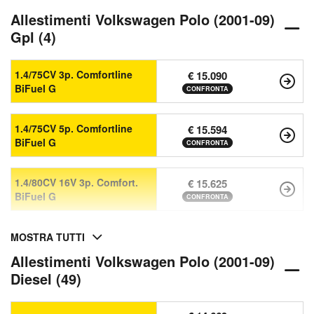
Allestimenti Volkswagen Polo (2001-09)
Gpl (4)
1.4/75CV 3p. Comfortline
€ 15.090
BiFuel G
CONFRONTA
1.4/75CV 5p. Comfortline
€ 15.594
BiFuel G
CONFRONTA
1.4/80CV 16V 3p. Comfort.
€ 15.625
BiFuel G
CONFRONTA
MOSTRA TUTTI
Allestimenti Volkswagen Polo (2001-09)
Diesel (49)