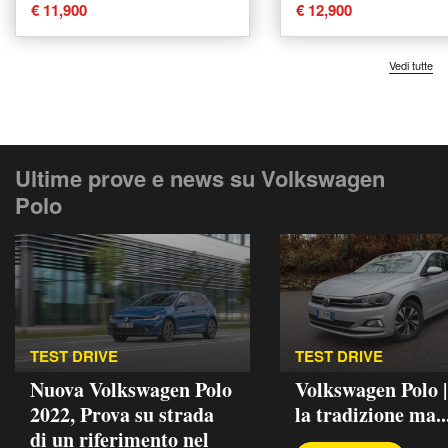
del 2019 usata a Verona
del 2020 usata a 
€ 11,900
€ 12,900
Vedi tutte
Ultime prove e news su Volkswagen
Polo
TEST DRIVE
TEST DRIVE
Nuova Volkswagen Polo
Volkswagen Polo 
2022, Prova su strada
la tradizione ma..
di un riferimento nel