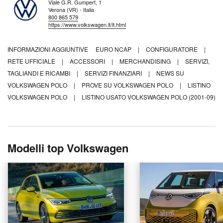
Viale G.R. Gumpert, 1
Verona (VR) - Italia
800 865 579
https://www.volkswagen.it/it.html
INFORMAZIONI AGGIUNTIVE
EURO NCAP
|
CONFIGURATORE
|
RETE UFFICIALE
|
ACCESSORI
|
MERCHANDISING
|
SERVIZI,
TAGLIANDI E RICAMBI
|
SERVIZI FINANZIARI
|
NEWS SU
VOLKSWAGEN POLO
|
PROVE SU VOLKSWAGEN POLO
|
LISTINO
VOLKSWAGEN POLO
|
LISTINO USATO VOLKSWAGEN POLO (2001-09)
Modelli top Volkswagen