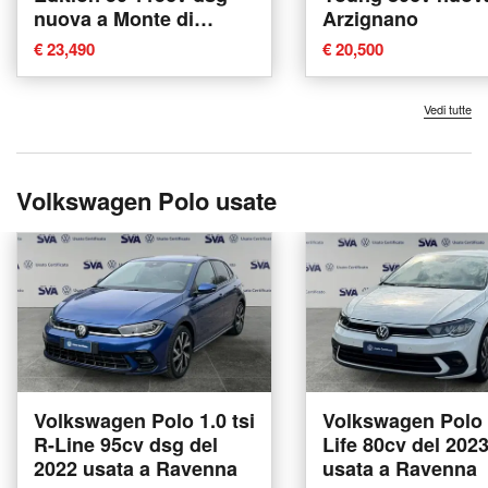
nuova a Monte di
Arzignano
Procida
€ 23,490
€ 20,500
Vedi tutte
Volkswagen Polo usate
Volkswagen Polo 1.0 tsi
Volkswagen Polo 
R-Line 95cv dsg del
Life 80cv del 202
2022 usata a Ravenna
usata a Ravenna