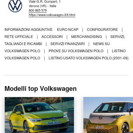
Viale G.R. Gumpert, 1
Verona (VR) - Italia
800 865 579
https://www.volkswagen.it/it.html
INFORMAZIONI AGGIUNTIVE
EURO NCAP
|
CONFIGURATORE
|
RETE UFFICIALE
|
ACCESSORI
|
MERCHANDISING
|
SERVIZI,
TAGLIANDI E RICAMBI
|
SERVIZI FINANZIARI
|
NEWS SU
VOLKSWAGEN POLO
|
PROVE SU VOLKSWAGEN POLO
|
LISTINO
VOLKSWAGEN POLO
|
LISTINO USATO VOLKSWAGEN POLO (2001-09)
Modelli top Volkswagen