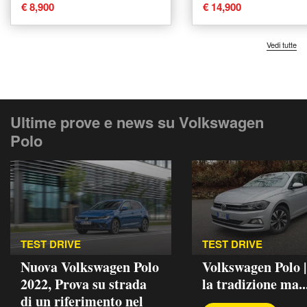
Technology del 2
€ 8,900
€ 14,900
usata a Prato
Vedi tutte
Ultime prove e news su Volkswagen
Polo
TEST DRIVE
TEST DRIVE
Nuova Volkswagen Polo
Volkswagen Polo 
2022, Prova su strada
la tradizione ma..
di un riferimento nel