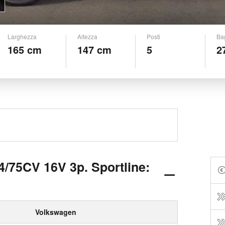
Larghezza
Altezza
Posti
Ba
165 cm
147 cm
5
2
/75CV 16V 3p. Sportline:
Volkswagen