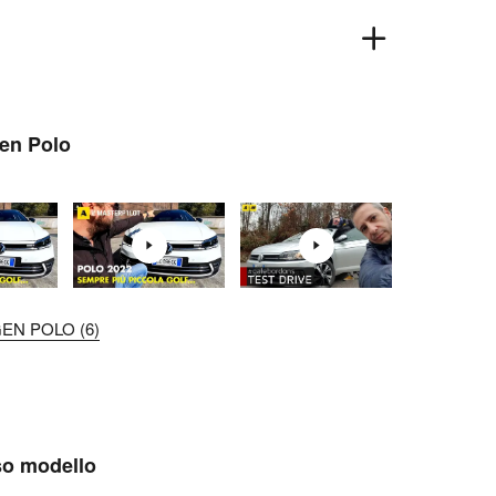
gen Polo
EN POLO (6)
sso modello