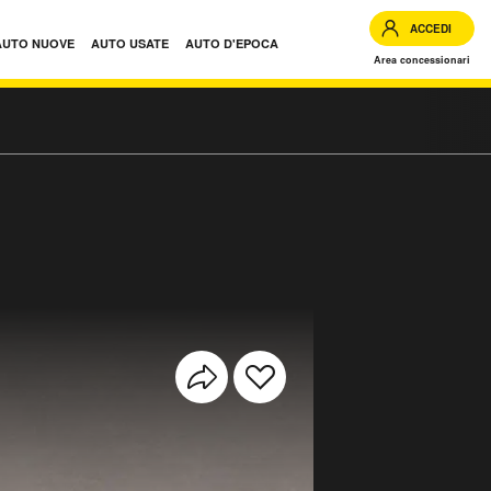
ACCEDI
AUTO NUOVE
AUTO USATE
AUTO D'EPOCA
Area concessionari