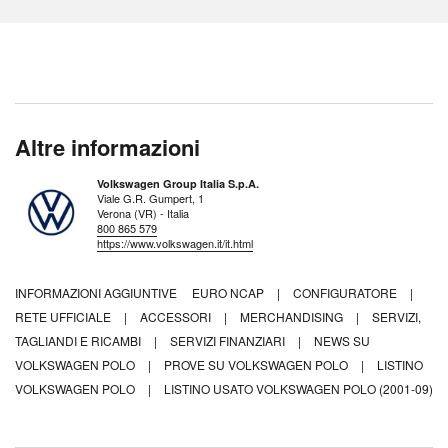
Altre informazioni
Volkswagen Group Italia S.p.A.
Viale G.R. Gumpert, 1
Verona (VR) - Italia
800 865 579
https://www.volkswagen.it/it.html
INFORMAZIONI AGGIUNTIVE
EURO NCAP
|
CONFIGURATORE
|
RETE UFFICIALE
|
ACCESSORI
|
MERCHANDISING
|
SERVIZI,
TAGLIANDI E RICAMBI
|
SERVIZI FINANZIARI
|
NEWS SU
VOLKSWAGEN POLO
|
PROVE SU VOLKSWAGEN POLO
|
LISTINO
VOLKSWAGEN POLO
|
LISTINO USATO VOLKSWAGEN POLO (2001-09)