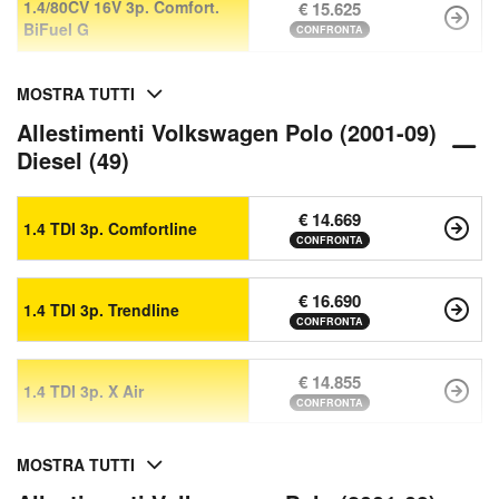
1.4/80CV 16V 3p. Comfort.
€ 15.625
BiFuel G
CONFRONTA
MOSTRA TUTTI
Allestimenti Volkswagen Polo (2001-09)
Diesel (49)
€ 14.669
1.4 TDI 3p. Comfortline
CONFRONTA
€ 16.690
1.4 TDI 3p. Trendline
CONFRONTA
€ 14.855
1.4 TDI 3p. X Air
CONFRONTA
MOSTRA TUTTI