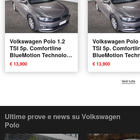
Volkswagen Polo 1.2
Volkswagen Polo 
TSI 5p. Comfortline
TSI 5p. Comfortli
BlueMotion Technology
BlueMotion Tech
del 2020 usata a Empoli
del 2020 usata a 
€ 13,900
€ 13,900
Vedi tutte
Ultime prove e news su Volkswagen
Polo