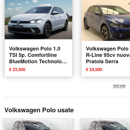
Volkswagen Polo 1.0
Volkswagen Polo 1
TSI 5p. Comfortline
R-Line 95cv nuov
BlueMotion Technology
Pratola Serra
nuova a Pratola Serra
€ 23,500
€ 24,000
Vedi tutte
Volkswagen Polo usate