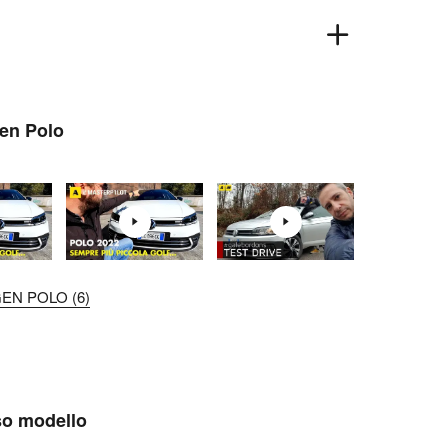
gen Polo
EN POLO (6)
sso modello