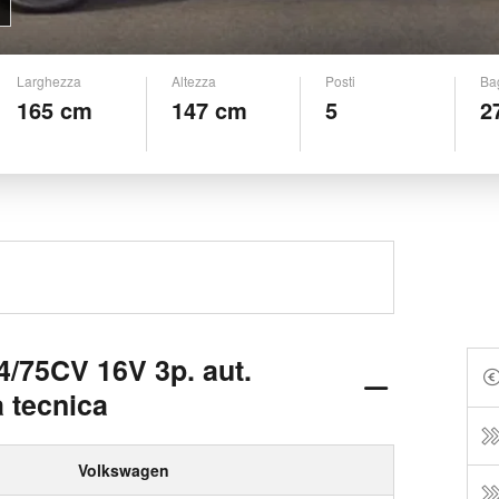
Larghezza
Altezza
Posti
Ba
165 cm
147 cm
5
2
4/75CV 16V 3p. aut.
 tecnica
Volkswagen