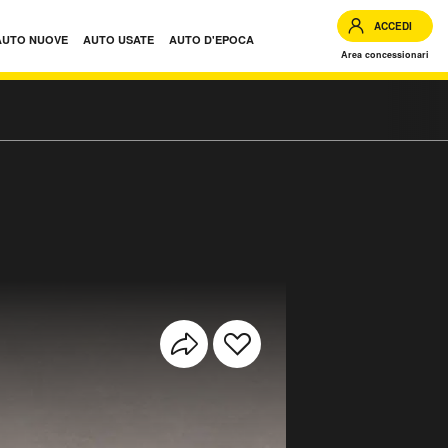
ACCEDI
AUTO NUOVE
AUTO USATE
AUTO D'EPOCA
Area concessionari