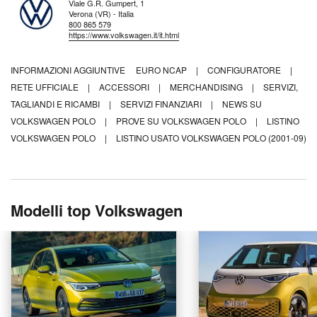
Viale G.R. Gumpert, 1
Verona (VR) - Italia
800 865 579
https://www.volkswagen.it/it.html
INFORMAZIONI AGGIUNTIVE
EURO NCAP
|
CONFIGURATORE
|
RETE UFFICIALE
|
ACCESSORI
|
MERCHANDISING
|
SERVIZI,
TAGLIANDI E RICAMBI
|
SERVIZI FINANZIARI
|
NEWS SU
VOLKSWAGEN POLO
|
PROVE SU VOLKSWAGEN POLO
|
LISTINO
VOLKSWAGEN POLO
|
LISTINO USATO VOLKSWAGEN POLO (2001-09)
Modelli top Volkswagen