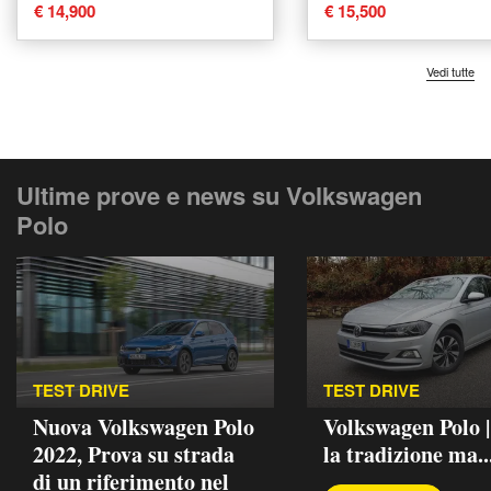
Technology del 2021
€ 14,900
€ 15,500
usata a Prato
Vedi tutte
Ultime prove e news su Volkswagen
Polo
TEST DRIVE
TEST DRIVE
Nuova Volkswagen Polo
Volkswagen Polo 
2022, Prova su strada
la tradizione ma..
di un riferimento nel