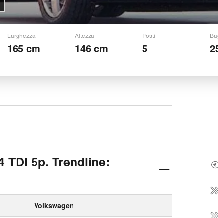
Larghezza
Altezza
Posti
Ba
165 cm
146 cm
5
2
 TDI 5p. Trendline:
Volkswagen