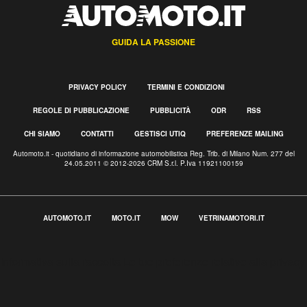
GUIDA LA PASSIONE
PRIVACY POLICY
TERMINI E CONDIZIONI
REGOLE DI PUBBLICAZIONE
PUBBLICITÀ
ODR
RSS
CHI SIAMO
CONTATTI
GESTISCI UTIQ
PREFERENZE MAILING
Automoto.it - quotidiano di informazione automobilistica Reg. Trib. di Milano Num. 277 del
24.05.2011 © 2012-2026 CRM S.r.l. P.Iva 11921100159
AUTOMOTO.IT
MOTO.IT
MOW
VETRINAMOTORI.IT
Informativa sulla raccolta
Le tue preferenze relative alla privacy