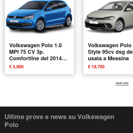
Volkswagen Polo 1.0
Volkswagen Polo 1
MPI 75 CV 3p.
Style 95cv dsg de
Comfortline del 2014
usata a Messina
usata a Messina
€ 5,900
€ 19,700
Vedi tutte
Ultime prove e news su Volkswagen
Polo