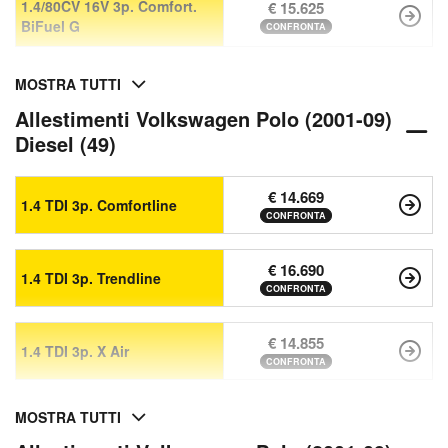
1.4/80CV 16V 3p. Comfort.
€ 15.625
BiFuel G
CONFRONTA
MOSTRA TUTTI
Allestimenti Volkswagen Polo (2001-09)
Diesel (49)
€ 14.669
1.4 TDI 3p. Comfortline
CONFRONTA
€ 16.690
1.4 TDI 3p. Trendline
CONFRONTA
€ 14.855
1.4 TDI 3p. X Air
CONFRONTA
MOSTRA TUTTI