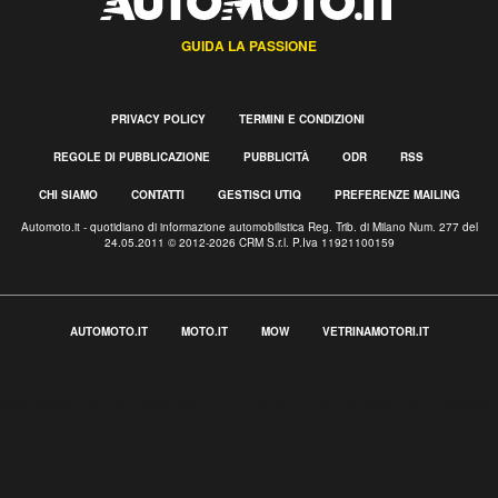
GUIDA LA PASSIONE
PRIVACY POLICY
TERMINI E CONDIZIONI
REGOLE DI PUBBLICAZIONE
PUBBLICITÀ
ODR
RSS
CHI SIAMO
CONTATTI
GESTISCI UTIQ
PREFERENZE MAILING
Automoto.it - quotidiano di informazione automobilistica Reg. Trib. di Milano Num. 277 del
24.05.2011 © 2012-2026 CRM S.r.l. P.Iva 11921100159
AUTOMOTO.IT
MOTO.IT
MOW
VETRINAMOTORI.IT
Informativa sulla raccolta
Le tue preferenze relative alla privacy