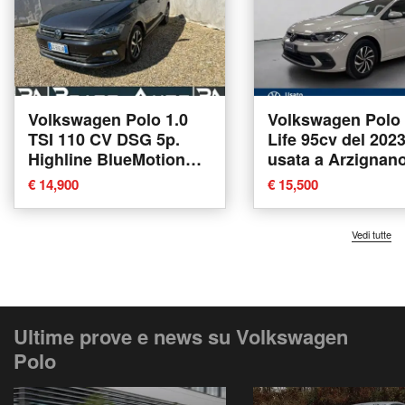
Volkswagen Polo 1.0
Volkswagen Polo 1
TSI 110 CV DSG 5p.
Life 95cv del 202
Highline BlueMotion
usata a Arzignan
Technology del 2021
€ 14,900
€ 15,500
usata a Prato
Vedi tutte
Ultime prove e news su Volkswagen
Polo