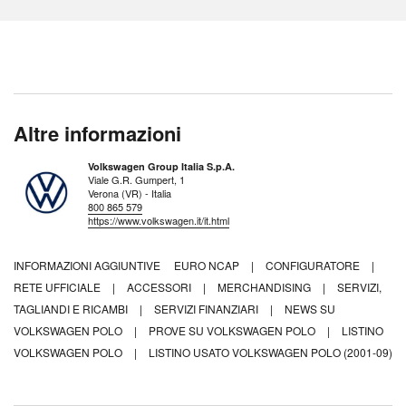
Altre informazioni
Volkswagen Group Italia S.p.A.
Viale G.R. Gumpert, 1
Verona (VR) - Italia
800 865 579
https://www.volkswagen.it/it.html
INFORMAZIONI AGGIUNTIVE
EURO NCAP
|
CONFIGURATORE
|
RETE UFFICIALE
|
ACCESSORI
|
MERCHANDISING
|
SERVIZI,
TAGLIANDI E RICAMBI
|
SERVIZI FINANZIARI
|
NEWS SU
VOLKSWAGEN POLO
|
PROVE SU VOLKSWAGEN POLO
|
LISTINO
VOLKSWAGEN POLO
|
LISTINO USATO VOLKSWAGEN POLO (2001-09)