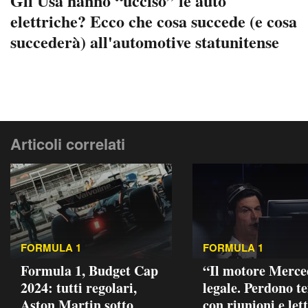
Gli Usa hanno “ucciso” le auto
elettriche? Ecco che cosa succede (e cosa
succederà) all'automotive statunitense
Articoli correlati
FORMULA 1
FORMULA 1
Formula 1, Budget Cap
“Il motore Merce
2024: tutti regolari,
legale. Perdono 
Aston Martin sotto
con riunioni e let