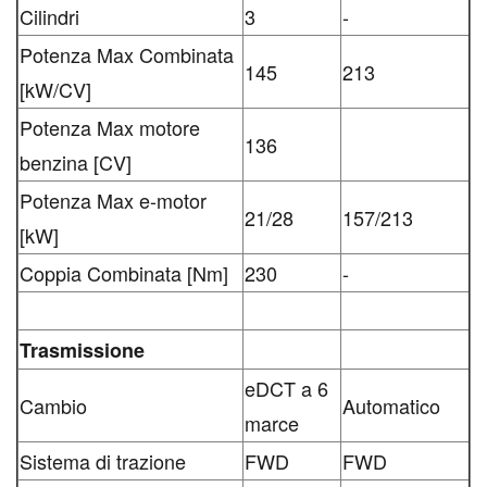
Cilindri
3
-
Potenza Max Combinata
145
213
[kW/CV]
Potenza Max motore
136
benzina [CV]
Potenza Max e-motor
21/28
157/213
[kW]
Coppia Combinata [Nm]
230
-
Trasmissione
eDCT a 6
Cambio
Automatico
marce
Sistema di trazione
FWD
FWD