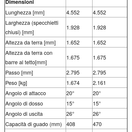
Dimensioni
Lunghezza [mm]
4.552
4.552
Larghezza (specchietti
1.928
1.928
chiusi) [mm]
Altezza da terra [mm]
1.652
1.652
Altezza da terra con
1.675
1.675
barre al tetto[mm]
Passo [mm]
2.795
2.795
Peso [kg]
1.674
2.161
Angolo di attacco
20°
20°
Angolo di dosso
15°
15°
Angolo di uscita
26°
26°
Capacità di guado (mm)
408
470