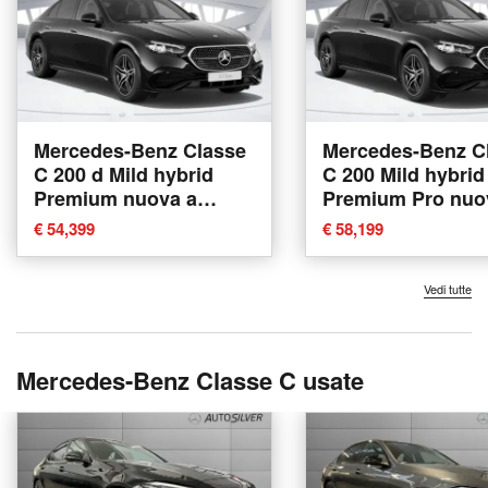
Mercedes-Benz Classe
Mercedes-Benz C
C 200 d Mild hybrid
C 200 Mild hybrid
Premium nuova a
Premium Pro nuo
Verona
Verona
€ 54,399
€ 58,199
Vedi tutte
Mercedes-Benz Classe C usate