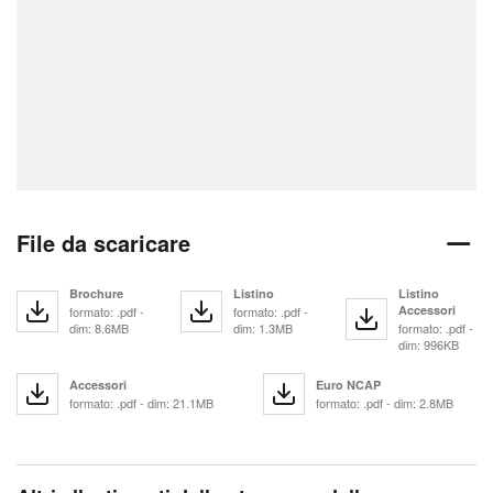
File da scaricare
Brochure
Listino
Listino
Accessori
formato: .pdf -
formato: .pdf -
dim: 8.6MB
dim: 1.3MB
formato: .pdf -
dim: 996KB
Accessori
Euro NCAP
formato: .pdf - dim: 21.1MB
formato: .pdf - dim: 2.8MB