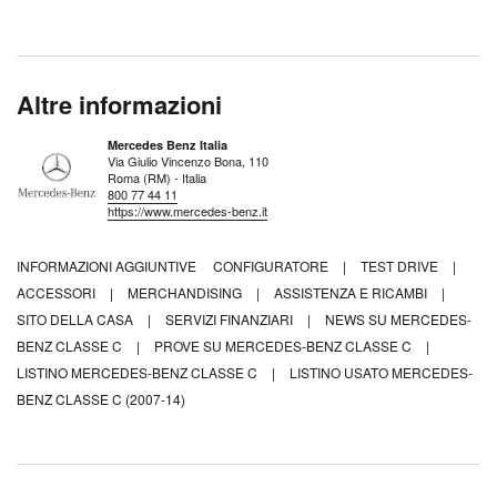
Altre informazioni
Mercedes Benz Italia
Via Giulio Vincenzo Bona, 110
Roma (RM) - Italia
800 77 44 11
https://www.mercedes-benz.it
INFORMAZIONI AGGIUNTIVE
CONFIGURATORE
|
TEST DRIVE
|
ACCESSORI
|
MERCHANDISING
|
ASSISTENZA E RICAMBI
|
SITO DELLA CASA
|
SERVIZI FINANZIARI
|
NEWS SU MERCEDES-
BENZ CLASSE C
|
PROVE SU MERCEDES-BENZ CLASSE C
|
LISTINO MERCEDES-BENZ CLASSE C
|
LISTINO USATO MERCEDES-
BENZ CLASSE C (2007-14)