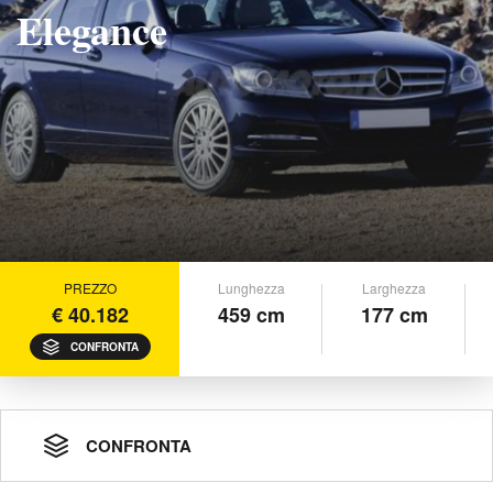
Elegance
PREZZO
Lunghezza
Larghezza
€ 40.182
459 cm
177 cm
CONFRONTA
CONFRONTA