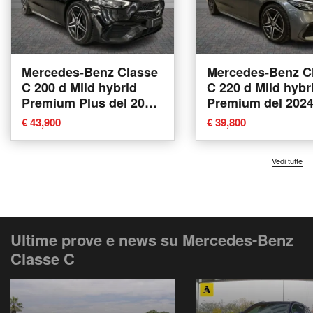
Mercedes-Benz Classe
Mercedes-Benz C
C 200 d Mild hybrid
C 220 d Mild hybr
Premium Plus del 2024
Premium del 202
usata a Verona
usata a Verona
€ 43,900
€ 39,800
Vedi tutte
Ultime prove e news su Mercedes-Benz
Classe C