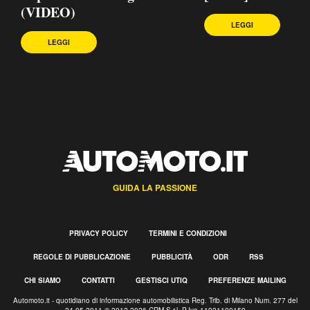
(VIDEO)
LEGGI
LEGGI
GUIDA LA PASSIONE
PRIVACY POLICY
TERMINI E CONDIZIONI
REGOLE DI PUBBLICAZIONE
PUBBLICITÀ
ODR
RSS
CHI SIAMO
CONTATTI
GESTISCI UTIQ
PREFERENZE MAILING
Automoto.it - quotidiano di informazione automobilistica Reg. Trib. di Milano Num. 277 del
24.05.2011 © 2012-2026 CRM S.r.l. P.Iva 11921100159