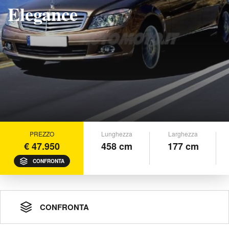
Elegance
PREZZO
Lunghezza
Larghezza
€ 47.950
458 cm
177 cm
CONFRONTA
CONFRONTA