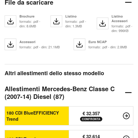
File da scaricare
Brochure
Listino
Listino
Accessori
formato: .pdf -
formato: .pdf -
dim: 8.6MB
dim: 1.3MB
formato: .pdf -
dim: 996KB
Accessori
Euro NCAP
formato: .pdf - dim: 21.1MB
formato: .pdf - dim: 2.8MB
Altri allestimenti dello stesso modello
Allestimenti Mercedes-Benz Classe C
(2007-14) Diesel (87)
180 CDI BlueEFFICIENCY
€ 32.357
Trend
CONFRONTA
€ 32.614