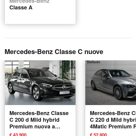
Mercedes-Benz
Classe A
Mercedes-Benz Classe C nuove
Mercedes-Benz Classe
Mercedes-Benz C
C 200 d Mild hybrid
C 220 d Mild hybr
Premium nuova a
4Matic Premium 
Bologna
nuova a Bologna
€ 43,900
€ 52,800