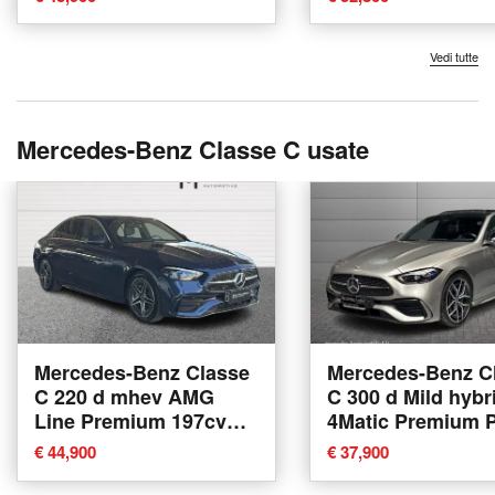
Vedi tutte
Mercedes-Benz Classe C usate
Mercedes-Benz Classe
Mercedes-Benz C
C 220 d mhev AMG
C 300 d Mild hybr
Line Premium 197cv
4Matic Premium 
auto del 2024 usata a
del 2022 usata a
€ 44,900
€ 37,900
Bari
Bologna