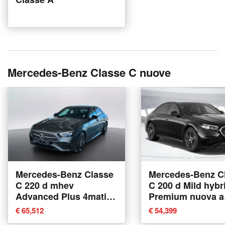
Mercedes-Benz Classe C nuove
Mercedes-Benz Classe
Mercedes-Benz C
C 220 d mhev
C 200 d Mild hybr
Advanced Plus 4matic
Premium nuova a
200cv auto nuova a
Verona
€ 65,512
€ 54,399
Mosciano Sant'Angelo