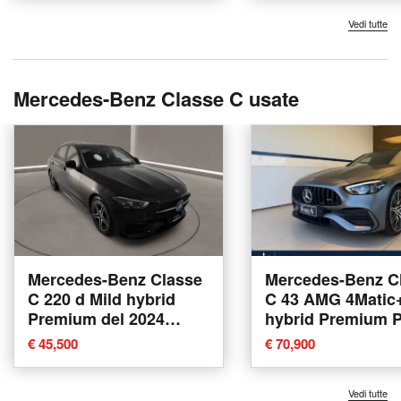
Vedi tutte
Mercedes-Benz Classe C usate
Mercedes-Benz Classe
Mercedes-Benz C
C 220 d Mild hybrid
C 43 AMG 4Matic+
Premium del 2024
hybrid Premium P
usata a Caltanissetta
2024 usata a Vena
€ 45,500
€ 70,900
Reale
Vedi tutte