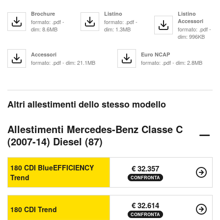
Brochure
Listino
Listino
Accessori
formato: .pdf -
formato: .pdf -
dim: 8.6MB
dim: 1.3MB
formato: .pdf -
dim: 996KB
Accessori
Euro NCAP
formato: .pdf - dim: 21.1MB
formato: .pdf - dim: 2.8MB
Altri allestimenti dello stesso modello
Allestimenti Mercedes-Benz Classe C
(2007-14) Diesel (87)
180 CDI BlueEFFICIENCY
€ 32.357
Trend
CONFRONTA
€ 32.614
180 CDI Trend
CONFRONTA