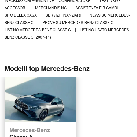
INFORMAZIONI AGGIUNTIVE
CONFIGURATORE
|
TEST DRIVE
|
ACCESSORI
|
MERCHANDISING
|
ASSISTENZA E RICAMBI
|
SITO DELLA CASA
|
SERVIZI FINANZIARI
|
NEWS SU MERCEDES-
BENZ CLASSE C
|
PROVE SU MERCEDES-BENZ CLASSE C
|
LISTINO MERCEDES-BENZ CLASSE C
|
LISTINO USATO MERCEDES-
BENZ CLASSE C (2007-14)
Modelli top Mercedes-Benz
Mercedes-Benz
Classe A