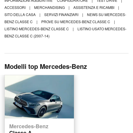
INFORMAZIONI AGGIUNTIVE
CONFIGURATORE
|
TEST DRIVE
|
ACCESSORI
|
MERCHANDISING
|
ASSISTENZA E RICAMBI
|
SITO DELLA CASA
|
SERVIZI FINANZIARI
|
NEWS SU MERCEDES-
BENZ CLASSE C
|
PROVE SU MERCEDES-BENZ CLASSE C
|
LISTINO MERCEDES-BENZ CLASSE C
|
LISTINO USATO MERCEDES-
BENZ CLASSE C (2007-14)
Modelli top Mercedes-Benz
Mercedes-Benz
Classe A