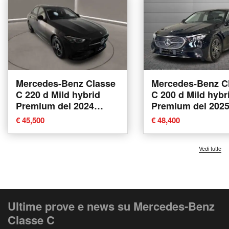
Mercedes-Benz Classe
Mercedes-Benz C
C 220 d Mild hybrid
C 200 d Mild hybr
Premium del 2024
Premium del 202
usata a Caltanissetta
usata a Bologna
€ 45,500
€ 48,400
Vedi tutte
Ultime prove e news su Mercedes-Benz
Classe C