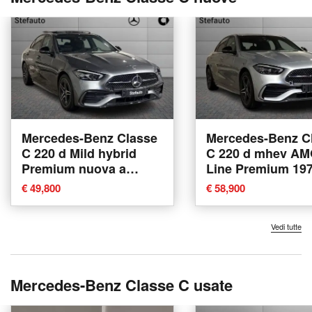
Mercedes-Benz Classe
Mercedes-Benz C
C 220 d Mild hybrid
C 220 d mhev A
Premium nuova a
Line Premium 19
Bologna
auto nuova a Bol
€ 49,800
€ 58,900
Vedi tutte
Mercedes-Benz Classe C usate