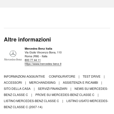
Altre informazioni
Mercedes Benz Italia
Via Giulio Vincenzo Bona, 110
Roma (RM) - Italia
800 77 44 11
https://www.mercedes-benz.it
INFORMAZIONI AGGIUNTIVE
CONFIGURATORE
|
TEST DRIVE
|
ACCESSORI
|
MERCHANDISING
|
ASSISTENZA E RICAMBI
|
SITO DELLA CASA
|
SERVIZI FINANZIARI
|
NEWS SU MERCEDES-
BENZ CLASSE C
|
PROVE SU MERCEDES-BENZ CLASSE C
|
LISTINO MERCEDES-BENZ CLASSE C
|
LISTINO USATO MERCEDES-
BENZ CLASSE C (2007-14)