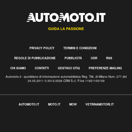
GUIDA LA PASSIONE
PRIVACY POLICY
TERMINI E CONDIZIONI
REGOLE DI PUBBLICAZIONE
PUBBLICITÀ
ODR
RSS
CHI SIAMO
CONTATTI
GESTISCI UTIQ
PREFERENZE MAILING
Automoto.it - quotidiano di informazione automobilistica Reg. Trib. di Milano Num. 277 del
24.05.2011 © 2012-2026 CRM S.r.l. P.Iva 11921100159
AUTOMOTO.IT
MOTO.IT
MOW
VETRINAMOTORI.IT
Informativa sulla raccolta
Le tue preferenze relative alla privacy