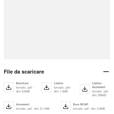
File da scaricare
Brochure
Listino
Listino
Accessori
formato: .pdf -
formato: .pdf -
dim: 8.6MB
dim: 1.3MB
formato: .pdf -
dim: 996KB
Accessori
Euro NCAP
formato: .pdf - dim: 21.1MB
formato: .pdf - dim: 2.8MB