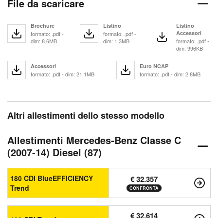
File da scaricare
Brochure
Listino
Listino
Accessori
formato: .pdf -
formato: .pdf -
dim: 8.6MB
dim: 1.3MB
formato: .pdf -
dim: 996KB
Accessori
Euro NCAP
formato: .pdf - dim: 21.1MB
formato: .pdf - dim: 2.8MB
Altri allestimenti dello stesso modello
Allestimenti Mercedes-Benz Classe C
(2007-14) Diesel (87)
180 CDI BlueEFFICIENCY
€ 32.357
Trend
CONFRONTA
€ 32.614