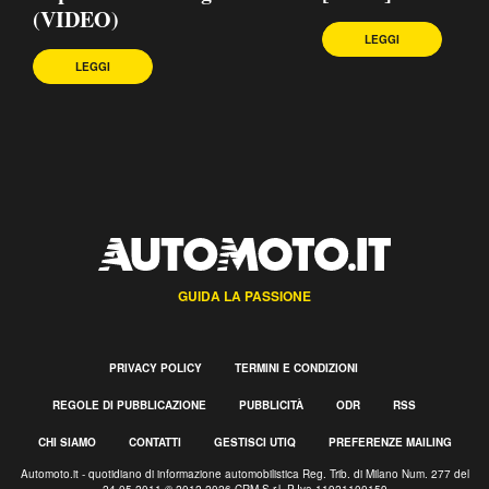
(VIDEO)
LEGGI
LEGGI
GUIDA LA PASSIONE
PRIVACY POLICY
TERMINI E CONDIZIONI
REGOLE DI PUBBLICAZIONE
PUBBLICITÀ
ODR
RSS
CHI SIAMO
CONTATTI
GESTISCI UTIQ
PREFERENZE MAILING
Automoto.it - quotidiano di informazione automobilistica Reg. Trib. di Milano Num. 277 del
24.05.2011 © 2012-2026 CRM S.r.l. P.Iva 11921100159