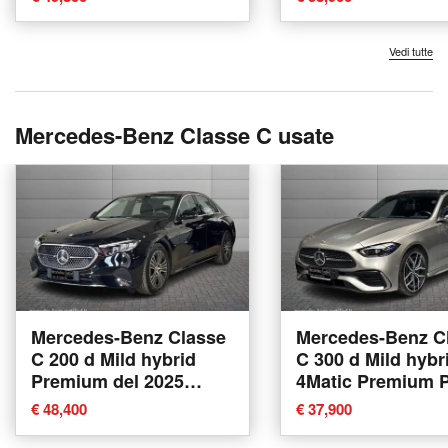
Vedi tutte
Mercedes-Benz Classe C usate
Mercedes-Benz Classe
Mercedes-Benz C
C 200 d Mild hybrid
C 300 d Mild hybr
Premium del 2025
4Matic Premium 
usata a Bologna
del 2022 usata a
€ 48,400
€ 37,900
Bologna