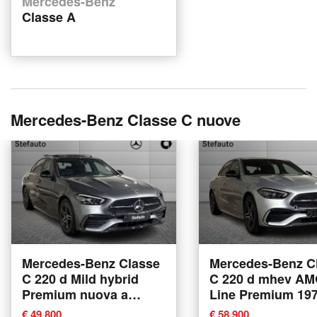
Mercedes-Benz
Classe A
Mercedes-Benz Classe C nuove
Mercedes-Benz Classe
Mercedes-Benz C
C 220 d Mild hybrid
C 220 d mhev A
Premium nuova a
Line Premium 19
Bologna
auto nuova a Bol
€ 49,800
€ 58,900