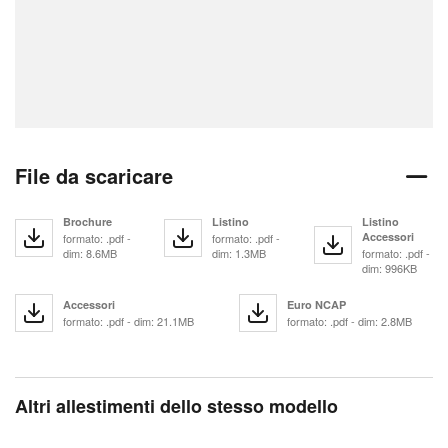
File da scaricare
Brochure
Listino
Listino
Accessori
formato: .pdf -
formato: .pdf -
dim: 8.6MB
dim: 1.3MB
formato: .pdf -
dim: 996KB
Accessori
Euro NCAP
formato: .pdf - dim: 21.1MB
formato: .pdf - dim: 2.8MB
Altri allestimenti dello stesso modello