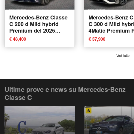
Mercedes-Benz Classe
Mercedes-Benz C
C 200 d Mild hybrid
C 300 d Mild hybr
Premium del 2025
4Matic Premium 
usata a Bologna
del 2022 usata a
€ 48,400
€ 37,900
Bologna
Vedi tutte
Ultime prove e news su Mercedes-Benz
Classe C