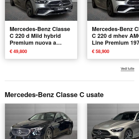
Mercedes-Benz Classe
Mercedes-Benz C
C 220 d Mild hybrid
C 220 d mhev A
Premium nuova a
Line Premium 19
Bologna
auto nuova a Bol
€ 49,800
€ 58,900
Vedi tutte
Mercedes-Benz Classe C usate