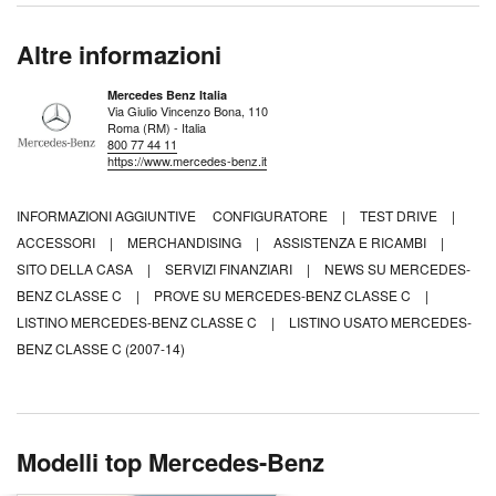
Altre informazioni
Mercedes Benz Italia
Via Giulio Vincenzo Bona, 110
Roma (RM) - Italia
800 77 44 11
https://www.mercedes-benz.it
INFORMAZIONI AGGIUNTIVE
CONFIGURATORE
|
TEST DRIVE
|
ACCESSORI
|
MERCHANDISING
|
ASSISTENZA E RICAMBI
|
SITO DELLA CASA
|
SERVIZI FINANZIARI
|
NEWS SU MERCEDES-
BENZ CLASSE C
|
PROVE SU MERCEDES-BENZ CLASSE C
|
LISTINO MERCEDES-BENZ CLASSE C
|
LISTINO USATO MERCEDES-
BENZ CLASSE C (2007-14)
Modelli top Mercedes-Benz