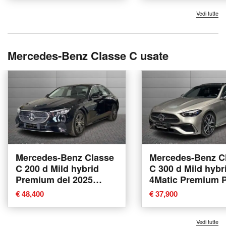
Vedi tutte
Mercedes-Benz Classe C usate
Mercedes-Benz Classe
Mercedes-Benz C
C 200 d Mild hybrid
C 300 d Mild hybr
Premium del 2025
4Matic Premium 
usata a Bologna
del 2022 usata a
€ 48,400
€ 37,900
Bologna
Vedi tutte