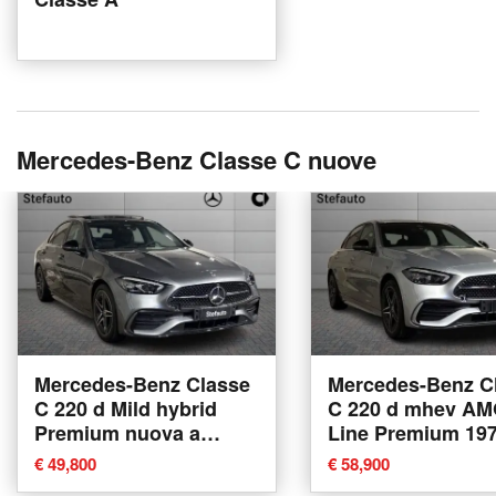
Mercedes-Benz Classe C nuove
Mercedes-Benz Classe
Mercedes-Benz C
C 220 d Mild hybrid
C 220 d mhev A
Premium nuova a
Line Premium 19
Bologna
auto nuova a Bol
€ 49,800
€ 58,900