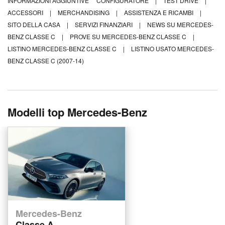
INFORMAZIONI AGGIUNTIVE
CONFIGURATORE
|
TEST DRIVE
|
ACCESSORI
|
MERCHANDISING
|
ASSISTENZA E RICAMBI
|
SITO DELLA CASA
|
SERVIZI FINANZIARI
|
NEWS SU MERCEDES-
BENZ CLASSE C
|
PROVE SU MERCEDES-BENZ CLASSE C
|
LISTINO MERCEDES-BENZ CLASSE C
|
LISTINO USATO MERCEDES-
BENZ CLASSE C (2007-14)
Modelli top Mercedes-Benz
Mercedes-Benz
Classe A