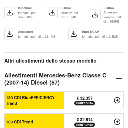
Brochure
Listino
Listino
Accessori
formato: .pdf -
formato: .pdf -
dim: 8.6MB
dim: 1.3MB
formato: .pdf -
dim: 996KB
Accessori
Euro NCAP
formato: .pdf - dim: 21.1MB
formato: .pdf - dim: 2.8MB
Altri allestimenti dello stesso modello
Allestimenti Mercedes-Benz Classe C
(2007-14) Diesel (87)
180 CDI BlueEFFICIENCY
€ 32.357
Trend
CONFRONTA
€ 32.614
180 CDI Trend
CONFRONTA